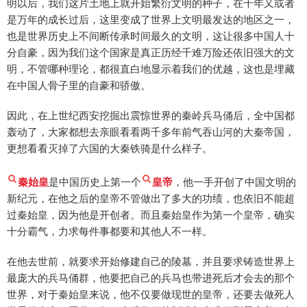
明以后，我们这片土地上就开始繁衍文明的种子，在千年又或者
是万年的成长过后，这里变成了世界上文明最发达的地区之一，
也是世界历史上不间断传承时间最久的文明，这让很多中国人十
分自豪，因为我们这个国家是真正历经千难万险还依旧强大的文
明，不管哪种理论，都很直白地显示着我们的优越，这也是埋藏
在中国人骨子里的自豪和骄傲。
因此，在上世纪西安挖掘出震惊世界的秦岭兵马俑后，全中国都
轰动了，大家都想去亲眼看看两千多年前气吞山河的大秦帝国，
更想看看灭掉了六国的大秦铁骑是什么样子。
秦始皇
是中国历史上第一个
皇帝
，他一手开创了中国文明的
新纪元，在他之后的皇帝不管做出了多大的功绩，也依旧不能超
过秦始皇，因为他是开创者。而且秦始皇作为第一个皇帝，确实
十分霸气，力求每件事都要和其他人不一样。
在他去世前，就要求开始修建自己的陵墓，并且要求铸造世界上
最庞大的兵马俑群，他要把自己的兵马也带进死后才会去的那个
世界，对于秦始皇来说，他不仅要做现世的皇帝，还要去做死人