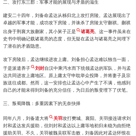
二、攻打东三郡：军事才能的展现与矛盾的滋生
建安二十四年，刘备命孟达从秭归北上攻打房陵。孟达展现出了
卓越的军事才能，成功攻下房陵，并诛杀了房陵太守蒯祺。蒯祺
出身于荆襄大族蒯家，其小舅子正是
诸葛亮
。这一事件虽未在
史书中明确记载诸葛亮的态度，但无疑在孟达与诸葛亮之间埋下
了潜在的矛盾隐患。
攻下房陵后，孟达继续进攻上庸。刘备担心孟达难以独当一面，
于是派遣养子
刘封
自汉中乘沔水而下统领孟达的军队，并与孟
达共同进攻上庸地区。原上庸太守申耽举众投降，并将妻子及宗
族送往成都。然而，这一安排也让孟达心中产生了不满，他感到
自己的才能未得到刘备的充分信任，为日后的叛变埋下了伏笔。
三、叛蜀降魏：多重因素下的无奈抉择
同年八月，刘备遣大将
关羽
攻打樊城、襄阳。关羽接连请求刘
封和孟达发兵援助，但刘封和孟达以上庸等地初归未稳为由拒绝
援助关羽。不久，关羽被魏吴联军击败，刘备因此对孟达怀恨在