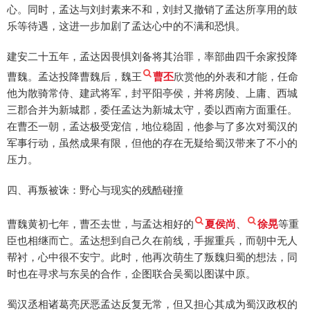
心。同时，孟达与刘封素来不和，刘封又撤销了孟达所享用的鼓
乐等待遇，这进一步加剧了孟达心中的不满和恐惧。
建安二十五年，孟达因畏惧刘备将其治罪，率部曲四千余家投降
曹魏。孟达投降曹魏后，魏王
曹丕
欣赏他的外表和才能，任命
他为散骑常侍、建武将军，封平阳亭侯，并将房陵、上庸、西城
三郡合并为新城郡，委任孟达为新城太守，委以西南方面重任。
在曹丕一朝，孟达极受宠信，地位稳固，他参与了多次对蜀汉的
军事行动，虽然成果有限，但他的存在无疑给蜀汉带来了不小的
压力。
四、再叛被诛：野心与现实的残酷碰撞
曹魏黄初七年，曹丕去世，与孟达相好的
夏侯尚
、
徐晃
等重
臣也相继而亡。孟达想到自己久在前线，手握重兵，而朝中无人
帮衬，心中很不安宁。此时，他再次萌生了叛魏归蜀的想法，同
时也在寻求与东吴的合作，企图联合吴蜀以图谋中原。
蜀汉丞相诸葛亮厌恶孟达反复无常，但又担心其成为蜀汉政权的