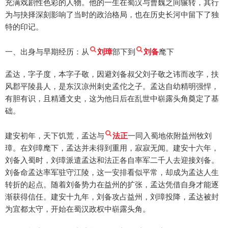
充满戏剧性色彩的人物。他的一生在蜀汉与曹魏之间辗转，其行
为与抉择深刻影响了当时的政治格局，也在历史长河中留下了独
特的印记。
一、出身与早期经历：从
刘璋
部下到
刘备
麾下
孟达，字子度，本字子敬，因避刘备叔父刘子敬之讳而改字，扶
风郡平陵县人，是东汉凉州刺史孟佗之子。孟达自幼精明强悍，
有胆有识，且精通文史，这为他日后在乱世中崭露头角奠定了基
础。
建安初年，天下饥荒，孟达与
法正
一同入蜀地依附益州牧刘
璋。在刘璋麾下，孟达并未得到重用，寂寂无闻。建安十六年，
刘备入蜀时，刘璋派遣孟达和法正各自率军二千人去迎接刘备。
刘备命孟达率军驻守江陵，这一安排看似平常，却成为孟达人生
转折的起点。随着刘备势力在益州的扩张，孟达凭借自身才能逐
渐获得信任。建安十九年，刘备攻占益州，刘璋投降，孟达被封
为宜都太守，开始在蜀汉政权中崭露头角。