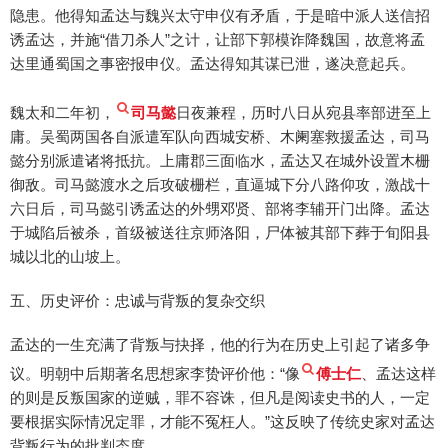
隐患。他得知孟达与魏兴太守申仪有矛盾，于是暗中派人送信招
诱孟达，并施“借刀杀人”之计，让部下郭模诈降魏国，故意将孟
达里通蜀国之事密报申仪。孟达得知其谋已泄，遂决意起兵。
魏太和二年初，
司马懿
日夜兼程，历时八日从宛县率部进至上
庸。吴蜀两国各自派遣军队向西城安桥、木阑塞救援孟达，司马
懿分别派遣诸将抵抗。上庸郡三面临水，孟达又在城外设置木栅
御敌。司马懿渡水之后攻破栅栏，直逼城下分八路仰攻，激战十
六日后，司马懿引诱孟达的外甥邓贤、部将李辅开门出降。孟达
于城陷后被杀，首级被送往京师洛阳，尸体被其部下葬于旬阳县
城以北的山坡上。
五、历史评价：忠诚与背叛的复杂交织
孟达的一生充满了背叛与抉择，他的行为在历史上引起了诸多争
议。明朝中后期著名思想家李贽评价他：“像
傅士仁
、孟达这样
的则是反叛国家的逆贼，罪不容诛，但凡是阅读史书的人，一定
要根据实际情况定罪，才能不冤枉人。”这反映了传统史家对孟达
背叛行为的批判态度。