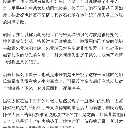
段凌厉，违反国法者多以判处死刑了结，可以说他是个不畏人
言，用手中的生杀大权稳固地位的一位君王，他不仅是待子民如
此，待后妃也是毫不留情，其铁石心肠在他的妃子胡氏身上体现
的淋漓尽致。
胡氏，亦可以称为胡充妃，在与朱元璋初识的时候是很得宠的，
她长得貌美如花，擅长讨朱元璋的欢心，懂得用自己美貌的优势
去获得朱元璋的青睐。朱元璋虽对马皇后非常敬爱，但也架不住
如花似玉的胡氏的勾引，一时之间胡氏出尽了风头，成为了六宫
中最得圣意的妃子。
后来胡氏诞下皇子，也就是未来的楚王朱桢，这样一看此时的胡
氏算是春风得意的人生大赢家了。可是没过多久胡氏突然就从这
个巅峰摔了下来，究其原因和一死胎有关。
据说太监在宫中打扫的时候，居然发现了一血淋淋的死胎，太监
怀疑死胎是胡氏所生，朱元璋得知此消息后大为震怒，胡氏既然
怀孕为何不告知呢?难道说她腹中怀的并不是龙裔，胡氏背着他偷
人了，结果怀上了奸夫的孩子，她怕对不上侍寝的记录，所以才