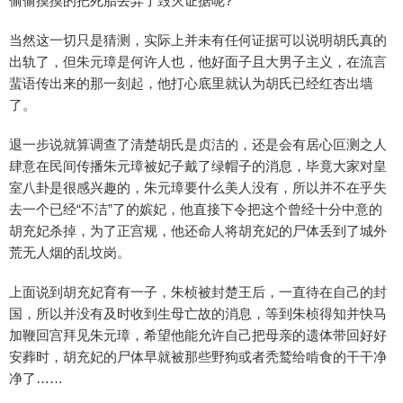
偷偷摸摸的把死胎丢弃了毁灭证据呢?
当然这一切只是猜测，实际上并未有任何证据可以说明胡氏真的
出轨了，但朱元璋是何许人也，他好面子且大男子主义，在流言
蜚语传出来的那一刻起，他打心底里就认为胡氏已经红杏出墙
了。
退一步说就算调查了清楚胡氏是贞洁的，还是会有居心叵测之人
肆意在民间传播朱元璋被妃子戴了绿帽子的消息，毕竟大家对皇
室八卦是很感兴趣的，朱元璋要什么美人没有，所以并不在乎失
去一个已经“不洁”了的嫔妃，他直接下令把这个曾经十分中意的
胡充妃杀掉，为了正宫规，他还命人将胡充妃的尸体丢到了城外
荒无人烟的乱坟岗。
上面说到胡充妃育有一子，朱桢被封楚王后，一直待在自己的封
国，所以并没有及时收到生母亡故的消息，等到朱桢得知并快马
加鞭回宫拜见朱元璋，希望他能允许自己把母亲的遗体带回好好
安葬时，胡充妃的尸体早就被那些野狗或者秃鹫给啃食的干干净
净了……