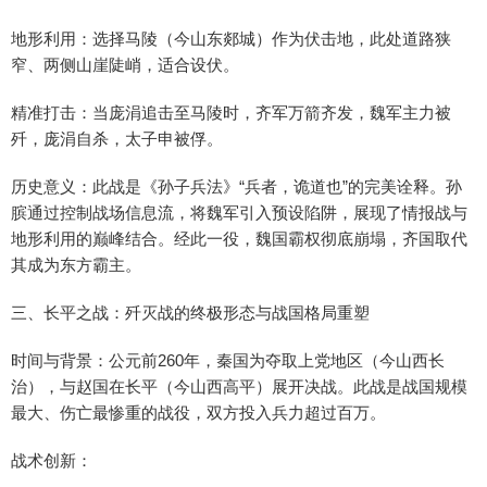
地形利用：选择马陵（今山东郯城）作为伏击地，此处道路狭
窄、两侧山崖陡峭，适合设伏。
精准打击：当庞涓追击至马陵时，齐军万箭齐发，魏军主力被
歼，庞涓自杀，太子申被俘。
历史意义：此战是《孙子兵法》“兵者，诡道也”的完美诠释。孙
膑通过控制战场信息流，将魏军引入预设陷阱，展现了情报战与
地形利用的巅峰结合。经此一役，魏国霸权彻底崩塌，齐国取代
其成为东方霸主。
三、长平之战：歼灭战的终极形态与战国格局重塑
时间与背景：公元前260年，秦国为夺取上党地区（今山西长
治），与赵国在长平（今山西高平）展开决战。此战是战国规模
最大、伤亡最惨重的战役，双方投入兵力超过百万。
战术创新：