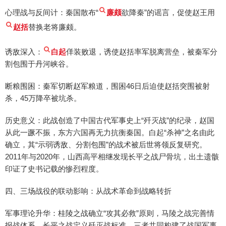
心理战与反间计：秦国散布“
廉颇
欲降秦”的谣言，促使赵王用
赵括
替换老将廉颇。
诱敌深入：
白起
佯装败退，诱使赵括率军脱离营垒，被秦军分
割包围于丹河峡谷。
断粮围困：秦军切断赵军粮道，围困46日后迫使赵括突围被射
杀，45万降卒被坑杀。
历史意义：此战创造了中国古代军事史上“歼灭战”的纪录，赵国
从此一蹶不振，东方六国再无力抗衡秦国。白起“杀神”之名由此
确立，其“示弱诱敌、分割包围”的战术被后世将领反复研究。
2011年与2020年，山西高平相继发现长平之战尸骨坑，出土遗骸
印证了史书记载的惨烈程度。
四、三场战役的联动影响：从战术革命到战略转折
军事理论升华：桂陵之战确立“攻其必救”原则，马陵之战完善情
报战体系，长平之战定义歼灭战标准，三者共同构建了战国军事