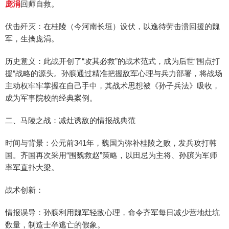
庞涓
回师自救。
伏击歼灭：在桂陵（今河南长垣）设伏，以逸待劳击溃回援的魏
军，生擒庞涓。
历史意义：此战开创了“攻其必救”的战术范式，成为后世“围点打
援”战略的源头。孙膑通过精准把握敌军心理与兵力部署，将战场
主动权牢牢掌握在自己手中，其战术思想被《孙子兵法》吸收，
成为军事院校的经典案例。
二、马陵之战：减灶诱敌的情报战典范
时间与背景：公元前341年，魏国为弥补桂陵之败，发兵攻打韩
国。齐国再次采用“围魏救赵”策略，以田忌为主将、孙膑为军师
率军直扑大梁。
战术创新：
情报误导：孙膑利用魏军轻敌心理，命令齐军每日减少营地灶坑
数量，制造士卒逃亡的假象。