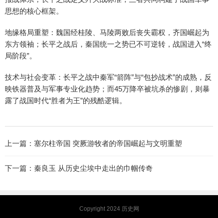
思想的核心框架。
地缘格局重塑：魏国经桂陵、马陵两败后丧失霸权，齐国崛起为
东方领袖；长平之战后，秦国统一之势已不可逆转，战国进入“终
局阶段”。
技术与社会变革：长平之战中秦军“箭阵”与“包抄战术”的成熟，反
映铁器普及与军事专业化趋势；而45万降卒被坑杀的惨剧，则暴
露了战国时代“胜者为王”的残酷逻辑。
上一篇：
塞尔柱帝国 突厥游牧者的帝国崛起与文明重塑
下一篇：
秦良玉 从历史尘埃中走出的巾帼传奇
Copyright 2024
历史网