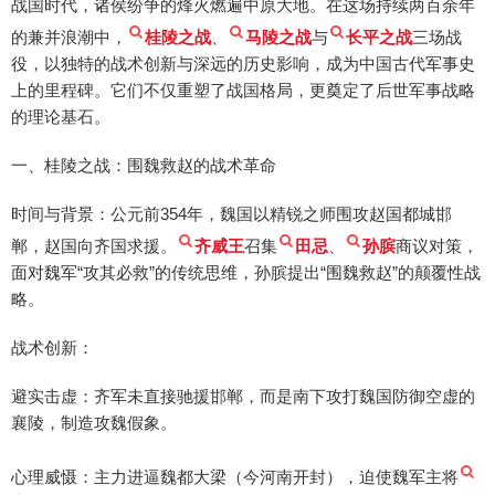
战国时代，诸侯纷争的烽火燃遍中原大地。在这场持续两百余年
的兼并浪潮中，
桂陵之战
、
马陵之战
与
长平之战
三场战
役，以独特的战术创新与深远的历史影响，成为中国古代军事史
上的里程碑。它们不仅重塑了战国格局，更奠定了后世军事战略
的理论基石。
一、桂陵之战：围魏救赵的战术革命
时间与背景：公元前354年，魏国以精锐之师围攻赵国都城邯
郸，赵国向齐国求援。
齐威王
召集
田忌
、
孙膑
商议对策，
面对魏军“攻其必救”的传统思维，孙膑提出“围魏救赵”的颠覆性战
略。
战术创新：
避实击虚：齐军未直接驰援邯郸，而是南下攻打魏国防御空虚的
襄陵，制造攻魏假象。
心理威慑：主力进逼魏都大梁（今河南开封），迫使魏军主将