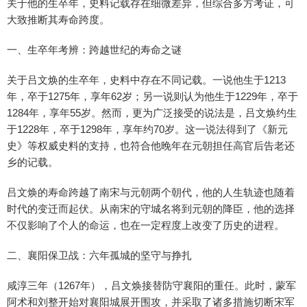
关于他的生卒年，史料记载存在细微差异，但综合多方考证，可
大致推断其寿命跨度。
一、生卒年考辨：跨越世纪的寿命之谜
关于吕文焕的生卒年，史料中存在不同记载。一说他生于1213
年，卒于1275年，享年62岁；另一说则认为他生于1229年，卒于
1284年，享年55岁。然而，更为广泛接受的说法是，吕文焕约生
于1228年，卒于1298年，享年约70岁。这一说法得到了《新元
史》等权威史料的支持，也符合他晚年在元朝担任高官后告老还
乡的记载。
吕文焕的寿命跨越了南宋与元朝两个朝代，他的人生轨迹也随着
时代的变迁而起伏。从南宋的守城名将到元朝的降臣，他的选择
不仅影响了个人的命运，也在一定程度上改变了历史的进程。
二、襄阳保卫战：六年孤城的坚守与挣扎
咸淳三年（1267年），吕文焕接替防守襄阳的重任。此时，蒙军
阿术和刘整开始对襄阳城展开围攻，并采取了诸多措施切断宋军