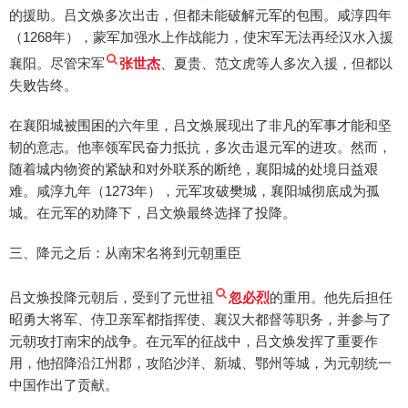
的援助。吕文焕多次出击，但都未能破解元军的包围。咸淳四年
（1268年），蒙军加强水上作战能力，使宋军无法再经汉水入援
襄阳。尽管宋军
张世杰
、夏贵、范文虎等人多次入援，但都以
失败告终。
在襄阳城被围困的六年里，吕文焕展现出了非凡的军事才能和坚
韧的意志。他率领军民奋力抵抗，多次击退元军的进攻。然而，
随着城内物资的紧缺和对外联系的断绝，襄阳城的处境日益艰
难。咸淳九年（1273年），元军攻破樊城，襄阳城彻底成为孤
城。在元军的劝降下，吕文焕最终选择了投降。
三、降元之后：从南宋名将到元朝重臣
吕文焕投降元朝后，受到了元世祖
忽必烈
的重用。他先后担任
昭勇大将军、侍卫亲军都指挥使、襄汉大都督等职务，并参与了
元朝攻打南宋的战争。在元军的征战中，吕文焕发挥了重要作
用，他招降沿江州郡，攻陷沙洋、新城、鄂州等城，为元朝统一
中国作出了贡献。