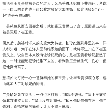
按说崔玉贵是慈禧身边的红人，又亲手将珍妃推下井溺死，考虑
一下自己的名声也不该如此对珍妃大加赞扬，如此说珍妃“了不
起”也是有原因的。
一是慈禧从西安回銮之后，就把崔玉贵撵出了宫，原因说出来实
着是冤屈了崔玉贵。
回京后，慈禧对洋人的态度大为转变。把珍妃推到井里的事，洋
人都知道，为了在洋人面前维系她的面子，就将罪过扣在了崔玉
贵头上。说自己本来没有让珍妃死的心，是崔玉贵看珍妃惹怒了
她，一时逞能硬把珍妃推下去的。看到崔玉贵就生气、伤心，便
把他撵出宫了。
慈禧如此亏待一心一意侍奉她的崔玉贵，让崔玉贵彻底心寒，也
由此加大了对珍妃的同情。
二是珍妃死在临头，一点也不打颤，“我罪不该死。”“皇上应该坐
镇北京维持大局。”“皇上没有让我死。”这三句话句句在理、句句
锋利，直指慈禧的痛处，让人不得不佩服。