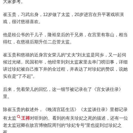
大家参考。
崔玉贵，习武出身，12岁做了太监，20岁进宫在升平署戏班演
戏，很讨慈禧喜欢。
他是桂公爷的干儿子，隆裕皇后的干兄弟，在宫里有靠山，相当
得红，在慈禧后期升任二总管太监。
崔玉贵和慈禧的近身宫女荣儿的“丈夫”刘太监是同乡，又一起伺
候过光绪。民国初年，他经常到刘太监家里去串门唠旧事，详细
讲过珍妃被自己推下井的全过程，并表达了对珍妃的赞叹，说她
实在是“了不起”。
后来，凭着荣儿的回忆，这一细节被记录在了《宫女谈往录》
里。
除崔玉贵的叙述外，《晚清宫廷生活》《太监谈往录》里都记录
有太监
王祥
对听到的、看到的有关珍妃之死的描述，还有一位
老太监冠卿在故宫博物院周刊的“珍妃专号”里也提到过珍妃之
死。