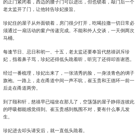
的正门紧闭着，西边的腰子门可以进出，但也锁着，敲门后一个
老太监开了门，让他转告珍妃接旨。
珍妃住的屋子从外面锁着，房门很少打开，吃喝拉撒一切日常必
须通过一扇活动的窗户传递完成。不能和外人交谈，一天倒两次
马桶。
每逢节日、忌日和初一、十五，老太监还要奉旨代慈禧训斥珍
妃，指着鼻子骂，珍妃还得低头跪着听，听完了还得叩首谢恩。
经过一番梳理，珍妃出来了，一张清秀的脸，一身淡青色的绸子
旗袍。一路上，走在甬道中间一声不吭，崔玉贵和王德环一前一
后走在甬道两旁。
到了颐和轩，慈禧早已端坐在那儿了，空荡荡的屋子静得连彼此
的呼吸都能感觉得到。崔玉贵感到氛围不对，要有什么事儿发
生。
珍妃进去叩头请安后，就一直低头跪着。