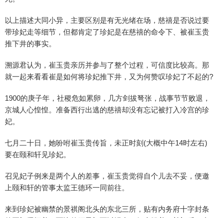
以上描述大同小异，主要区别是有无光绪在场，慈禧是否说过要
带珍妃走等细节，但都肯定了珍妃是在慈禧的命令下、被崔玉贵
推下井的事实。
溯源君认为，崔玉贵亲历并参与了整个过程，可信度比较高。那
就一起来看看崔是如何将珍妃推下井，又为何赞叹珍妃了不起的?
1900的庚子年，社稷危如累卵，几方剑拔弩张，战事节节败退，
京城人心惶惶。准备西行出逃的慈禧却没有忘记被打入冷宫的珍
妃。
七月二十日，她吩咐崔玉贵传旨，未正时刻(大概中午14时左右)
要在颐和轩见珍妃。
召见妃子例来是两个人的差事，崔玉贵觉得自个儿去不妥，便邀
上颐和轩的管事太监王德环一同前往。
来到珍妃被幽禁的景祺阁北头的东北三所，贴有内务府十字封条