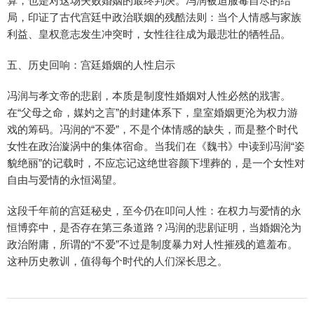
算，也是对这场失败婚姻的最终判决。冯润被迫服毒自尽的结
局，印证了古代宫廷中政治联姻的残酷法则：当个人情感与家族
利益、皇权意志发生冲突时，女性往往成为最悲壮的牺牲品。
五、历史回响：宫廷婚姻的人性启示
冯润与孝文帝的悲剧，本质是制度性婚姻对人性必然的戕害。
在“父母之命，媒妁之言”的封建体系下，皇室婚姻更沦为权力游
戏的筹码。冯润的“不爱”，不是个体情感的缺失，而是整个时代
女性在政治漩涡中的集体宿命。当我们在《魏书》中读到冯润“姿
貌绝丽”的记载时，不应忘记这绝世容颜下埋葬的，是一个女性对
自由与爱情的永恒渴望。
这段千年前的宫廷秘史，至今仍在叩问人性：在权力与爱情的永
恒博弈中，是否存在第三条道路？冯润的悲剧证明，当婚姻沦为
政治附庸，所谓的“不爱”不过是制度暴力对人性摧残的遮羞布。
这种历史教训，值得每个时代的人们深长思之。