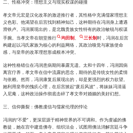
二、性格冲突：理想主义与现实权谋的碰撞
孝文帝元宏是汉化改革的激进推行者，其性格中充满儒家理想主
义色彩。他渴望在后宫找到精神知己，这种期待在冯润身上遭遇
滑铁卢。冯润展现出的，是北魏贵族女性特有的政治敏锐与权谋
手腕。当孝文帝在朝堂推行
均田制
、
三长制
时，冯润在后宫
构建起以冯氏家族为核心的利益网络，其政治嗅觉与家族使命
感，与皇帝的改革理想形成根本冲突。
这种性格错位在冯润患病期间暴露无遗。太和十四年，冯润因病
离宫疗养，孝文帝在信中流露的思念，期待的是传统女性的柔情
与依赖。然而，冯润康复后展现出的，却是更强烈的权力欲望。
她利用皇帝的愧疚心理，在后宫掀起“废后风波”，将妹妹冯清逼
入尼庵，这种政治操作彻底击碎了孝文帝对婚姻的美好幻想。
三、信仰撕裂：佛教虔信与儒家伦理的悖论
冯润的“不爱”，更深层源于精神世界的不可调和。作为虔诚的佛
教徒，她在宫中建造佛寺、组织法会，试图用佛法消解宫廷斗争