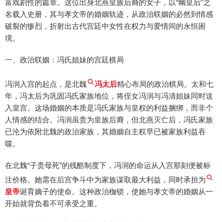
富戏剧性的篇章。这位出身北燕皇族后裔的女子，以“幽皇后”之
名载入史册，其与孝文帝的婚姻轨迹，从政治联姻的必然到情感
破裂的惨烈，折射出古代宫廷中女性在权力与爱情间的永恒困
境。
一、政治联姻：冯氏姐妹的宫廷棋局
冯润入宫的起点，是北魏
冯太后
精心布局的政治棋局。太和七
年，冯太后为巩固冯氏家族地位，将侄女冯润与冯清姐妹同时送
入皇宫。这场婚姻的本质是冯氏家族与皇权的利益捆绑，而非个
人情感的结合。冯润虽贵为皇族后裔，但北燕灭亡后，冯氏家族
已沦为依附北魏的政治家族，其婚姻自主权早已被家族利益吞
噬。
在北魏“子贵母死”的残酷制度下，冯润的命运从入宫那刻便被标
注价格。她需在后宫争斗中为家族谋取最大利益，同时承担为
皇帝
诞育嫡子的使命。这种政治枷锁，使她与孝文帝的婚姻从一
开始就背负着不可承受之重。