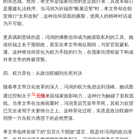
的罪恶感。然而，孝文帝是儒家伦理的坚定践行者，其改革核心
是重建礼法秩序。当冯润为祈福而“断屠忌荤”时，孝文帝却在朝
堂推行“太和改制”，这种信仰层面的撕裂，使两人的精神对话成
为不可能。
更具讽刺意味的是，冯润的佛教信仰成为她谋取私利的工具。她
借祈福之名干预朝政，甚至在孝文帝南征期间，与宦官双蒙私
通。这种将信仰异化为权力手段的行为，在儒家伦理框架下构成
对孝文帝的终极背叛。
四、权力异化：从政治联姻到生死对决
随着孝文帝汉化改革的深入，冯润的权力焦虑达到顶峰。她试图
通过控制太子
元恪
来延续家族影响力，这种行为触碰了皇权底
线。当孝文帝在汝南病重时，冯润竟诅咒皇帝早死，其权力欲望
已完全凌驾于夫妻情分之上。这种异化过程，实质是政治联姻中
弱势一方在权力诱惑下的必然堕落。
孝文帝临终前留下的“后宫久干阴政”遗言，既是对冯润的政治清