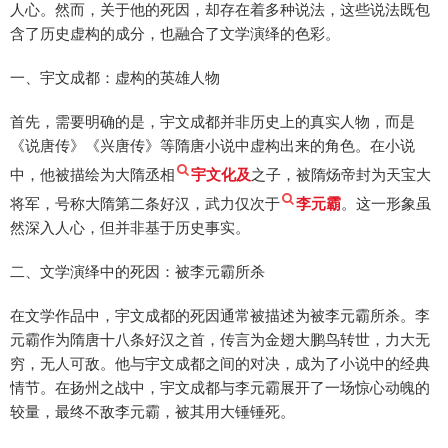
人心。然而，关于他的死因，却存在着多种说法，这些说法既包
含了历史虚构的成分，也融合了文学演绎的色彩。
一、宇文成都：虚构的英雄人物
首先，需要明确的是，宇文成都并非历史上的真实人物，而是
《说唐传》《兴唐传》等隋唐小说中虚构出来的角色。在小说
中，他被描绘为大隋丞相
宇文化及
之子，被隋炀帝封为天宝大
将军，号称大隋第二条好汉，武力仅次于
李元霸
。这一形象虽
然深入人心，但并非基于历史事实。
二、文学演绎中的死因：被李元霸所杀
在文学作品中，宇文成都的死因通常被描述为被李元霸所杀。李
元霸作为隋唐十八条好汉之首，传言为金翅大鹏鸟转世，力大无
穷，无人可敌。他与宇文成都之间的对决，成为了小说中的经典
情节。在扬州之战中，宇文成都与李元霸展开了一场惊心动魄的
较量，最终不敌李元霸，被其用大锤锤死。