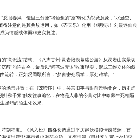
。
愁眼春风，镜里三分瘦”将触觉的“瘦”转化为视觉意象，“水涵空、
更值得注意的是其典故运用，如《齐天乐》化用《幽明录》刘晨遇仙典
故成为情感载体而非史实复述。
的“意识流”结构。《八声甘州·灵岩陪庾幕诸公游》从灵岩山实景切
王沉醉”勾连古今，最后以“问苍波无语”收束现实，形成三维立体的叙
自由流转，正如况周颐所言：“梦窗密处易学，厚处难学。”
度的场景并置：在《莺啼序》中，吴宫旧事与眼前景物叠合，历史虚
频扑秋千索”触发往事追忆，在物是人非的今昔对比中暗藏生死相隔
产生强烈的陌生化效果。
到苛刻程度。《风入松》四叠长调通过平仄起伏模拟情感波澜，首
霞辽海沉过雁”转平声透出渺茫余韵。其恋情词《思佳客》写七夕却穿