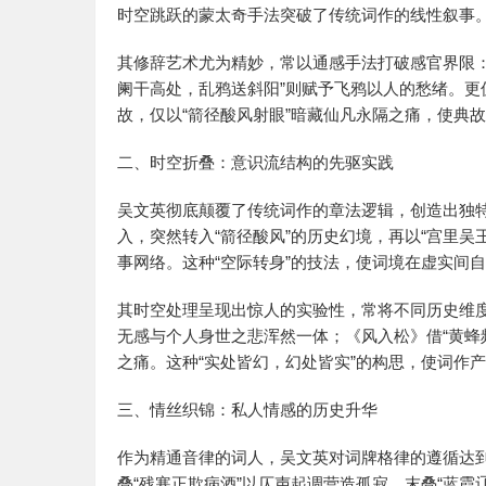
时空跳跃的蒙太奇手法突破了传统词作的线性叙事
其修辞艺术尤为精妙，常以通感手法打破感官界限：“
阑干高处，乱鸦送斜阳”则赋予飞鸦以人的愁绪。
故，仅以“箭径酸风射眼”暗藏仙凡永隔之痛，使典
二、时空折叠：意识流结构的先驱实践
吴文英彻底颠覆了传统词作的章法逻辑，创造出独特
入，突然转入“箭径酸风”的历史幻境，再以“宫里吴
事网络。这种“空际转身”的技法，使词境在虚实间
其时空处理呈现出惊人的实验性，常将不同历史维
无感与个人身世之悲浑然一体；《风入松》借“黄蜂
之痛。这种“实处皆幻，幻处皆实”的构思，使词作
三、情丝织锦：私人情感的历史升华
作为精通音律的词人，吴文英对词牌格律的遵循达
叠“残寒正欺病酒”以仄声起调营造孤寂，末叠“蓝