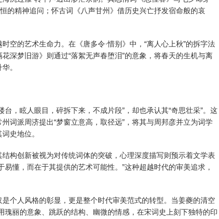
永恒的精神追问；怀古词《八声甘州》借历史兴亡抒发宿命般的哀
时空的艺术生命力。在《唐多令·惜别》中，“离人心上秋”的拆字法
隔花深梦旧游》则通过“落絮无声春堕泪”的意象，将春天的生机与离
升华。
楼台，眩人眼目，碎拆下来，不成片段”，却也承认其“奇思壮采”。这
州词派周济提出“梦窗立意高，取径远”，将其与周邦彦并立为词学
其词史地位。
其结构创新被视为对传统词体的突破，心理深度描写则预示着文学表
于易懂，而在于其提供的艺术可能性。”这种超越时代的审美追求，
仅是个人风格的彰显，更是整个时代审美范式的转型。当姜夔的清空
”，用瑰丽的意象、跳跃的结构、幽微的情感，在宋词史上刻下独特的印