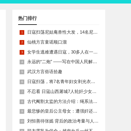
热门排行
日寇扫荡尼姑庵兽性大发，14名尼姑遭玷污后集体自焚
仙桃方言童谣顺口溜
女学生逃难遭遇日寇，30多人在一所小校里被集体奸淫
永远的“二炮” ——写在中国人民解放军火箭军组建之际
武汉方言俗语拾趣
日寇扫荡，将7名青年妇女剥光衣裤在庙前糟蹋
不忍看 日寇山西屠城7人轮奸少女后揪双腿活活分尸
古代阉割太监的方法介绍：绳系法与揉捏法
最悲惨的皇后公主母女：遭强奸还被卖为奴
刘恒善待张嫣 背后的政治考量与人性温情
脱衣露乳为保命：越南女兵一丝不挂的秘密