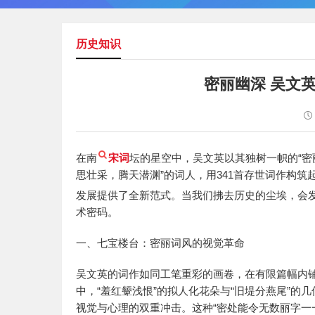
历史知识
密丽幽深 吴文
在南
宋词
坛的星空中，吴文英以其独树一帜的“密
思壮采，腾天潜渊”的词人，用341首存世词作构
发展提供了全新范式。当我们拂去历史的尘埃，会发
术密码。
一、七宝楼台：密丽词风的视觉革命
吴文英的词作如同工笔重彩的画卷，在有限篇幅内
中，“羞红颦浅恨”的拟人化花朵与“旧堤分燕尾”的几
视觉与心理的双重冲击。这种“密处能令无数丽字一