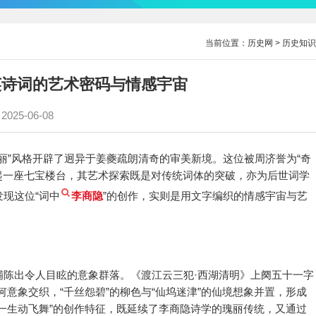
当前位置：
历史网
>
历史知识
英诗词的艺术密码与情感宇宙
2025-06-08
丽”风格开辟了迥异于姜夔疏朗清奇的审美新境。这位被周济誉为“奇
筑起一座七宝楼台，其艺术探索既是对传统词体的突破，亦为后世词学
现这位“词中
李商隐
”的创作，实则是用文字编织的情感宇宙与艺
铺陈出令人目眩的意象群落。《渡江云三犯·西湖清明》上阕五十一字
何意象交织，“千丝怨碧”的柳色与“仙坞迷津”的仙境想象并置，形成
一生动飞舞”的创作特征，既延续了李商隐诗学的瑰丽传统，又通过