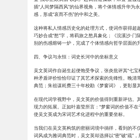
插“人间梦隔西风”的仙界视角，将个体情感升华为
感，形成“哀而不伤”的中和之美。
这种将私人情感历史化的处理方式，使词作获得超越
巧妙合成“愁”字，将羁旅之愁具象化；《浣溪沙·门
别的伤感熔铸一炉，完成了个体情感向哲学层面的
四、争议与永恒：词史长河中的坐标意义
吴文英词作自诞生起便饱受争议，张炎批评其“七宝
种矛盾评价恰恰印证了其艺术探索的先锋性。晚清常
典范；朱祖谋耗费三十年校勘《梦窗词》，更彰显
在现代词学视野中，吴文英的价值得到重新评估。
现力的拓展。正如叶嘉莹所言：“梦窗词的价值不在
使吴文英成为宋词艺术化进程中的重要坐标。
当我们在吴文英构筑的密丽词境中徜徉，看到的不
词风成为雅词典范时，吴文英却选择以“密”破“疏